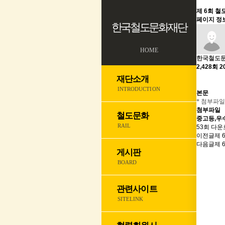
제 6회 철
페이지 정
한국철도문화재단
HOME
한국철도
2,428회
2
재단소개
INTRODUCTION
본문
* 첨부파
첨부파일
철도문화
중고등,우수
RAIL
53회 다운로드
이전글
제 
다음글
제 
게시판
BOARD
관련사이트
SITELINK