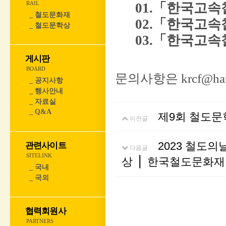
RAIL
01.「한국고속
_ 철도문화재
02.「
한국고속
_ 철도문학상
03.「
한국고속
게시판
BOARD
문의사항은 krcf@ha
_ 공지사항
_ 행사안내
_ 자료실
_ Q&A
제9회 철도문
이전글
2023 철도
관련사이트
다음글
SITELINK
상 ⎪ 한국철도문화
_ 국내
_ 국외
협력회원사
PARTNERS