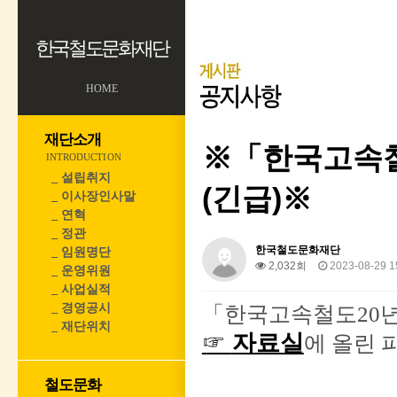
한국철도문화재단
HOME
재단소개
※「한국고속철
INTRODUCTION
_ 설립취지
(긴급)※
_ 이사장인사말
_ 연혁
_ 정관
한국철도문화재단
_ 임원명단
2,032회
2023-08-29 1
_ 운영위원
_ 사업실적
_ 경영공시
「한국고속철도20년
_ 재단위치
☞
자료실
에 올린 
철도문화